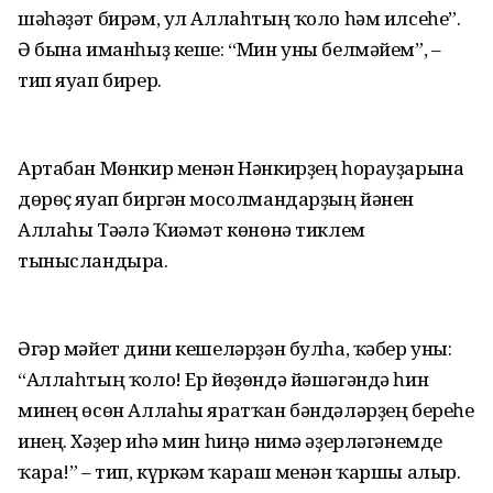
шәһәҙәт бирәм, ул Аллаһтың ҡоло һәм илсеһе”.
Ә бына иманһыҙ кеше: “Мин уны белмәйем”, –
тип яуап бирер.
Артабан Мөнкир менән Нәнкирҙең һорауҙарына
дөрөҫ яуап биргән мосолмандарҙың йәнен
Аллаһы Тәғәлә Ҡиәмәт көнөнә тиклем
тынысландыра.
Әгәр мәйет дини кешеләрҙән булһа, ҡәбер уны:
“Аллаһтың ҡоло! Ер йөҙөндә йәшәгәндә һин
минең өсөн Аллаһы яратҡан бәндәләрҙең береһе
инең. Хәҙер иһә мин һиңә нимә әҙерләгәнемде
ҡара!” – тип, күркәм ҡараш менән ҡаршы алыр.