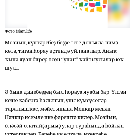
Фото: islam.life
Моғайын, күптәребеҙ беҙҙе теге донъяла нимә
көтә, тигән һорау өҫтөндә уйланалыр. Аныҡ
ҡына яуап бирер өсөн “унан” ҡайтыусылар юҡ
шул...
Ә бына динебеҙҙең был һорауға яуабы бар. Үлгән
кеше ҡәбергә һалынып, уны күмеүселәр
таралышҡас, мәйет янына Мөнкир менән
Нәнкир исемле ике фәрештә килер. Моғайын,
өләсәй-олатайҙарығыҙ улар тураһында һөйләп
үҫтергәндер. Береһе уң елкәлә, икенсеһе