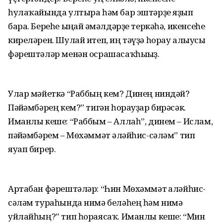
һулаҡайында ултыра һәм бар эштәрҙе яҙып
бара. Береһе ыңғай ғәмәлдәрҙе теркәһә, икенсеһе
киреләрен. Шулай итеп, иң тәүҙә һорау алыусы
фәрештәләр менән осрашасаҡһығыҙ.
Улар мәйеткә “Раббың кем? Динең ниндәй?
Пәйғәмбәрең кем?” тигән һорауҙар бирәсәк.
Иманлы кеше: “Раббым – Аллаһ”, динем – Ислам,
пәйғәмбәрем – Мөхәммәт ғәләйһис-сәләм” тип
яуап бирер.
Артабан фәрештәләр: “Һин Мөхәммәт ғаләйһис-
сәләм тураһында нимә беләһең һәм нимә
уйлайһың?” тип һораясаҡ. Иманлы кеше: “Мин