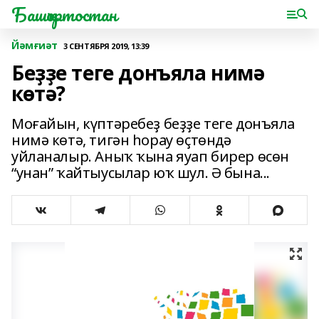
Башҡортостан
Йәмғиәт
3 СЕНТЯБРЯ 2019, 13:39
Беҙҙе теге донъяла нимә
көтә?
Моғайын, күптәребеҙ беҙҙе теге донъяла
нимә көтә, тигән һорау өҫтөндә
уйланалыр. Аныҡ ҡына яуап бирер өсөн
“унан” ҡайтыусылар юҡ шул. Ә бына...