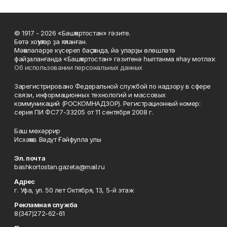
© 1917 - 2026 «Башҡортостан» гәзите.
Бөтә хоҡуҡтар ҙа яҡланған.
Мәҡәләләрҙе күсереп баҫҡанда, йә уларҙы өлөшләтә
файҙаланғанда «Башҡортостан» гәзитенә һылтанма яһау мотлаҡ.
Об использовании персональных данных
Зарегистрировано Федеральной службой по надзору в сфере
связи, информационных технологий и массовых
коммуникаций (РОСКОМНАДЗОР). Регистрационный номер:
серия ПИ ФС77-33205 от 11 сентября 2008 г.
Баш мөхәррир
Исхаҡов Вәдүт Ғәйфулла улы
Эл. почта
bashkortostan.gazeta@mail.ru
Адрес
г. Уфа, ул. 50 лет Октября, 13, 5-й этаж
Рекламная служба
8(347)272-62-61