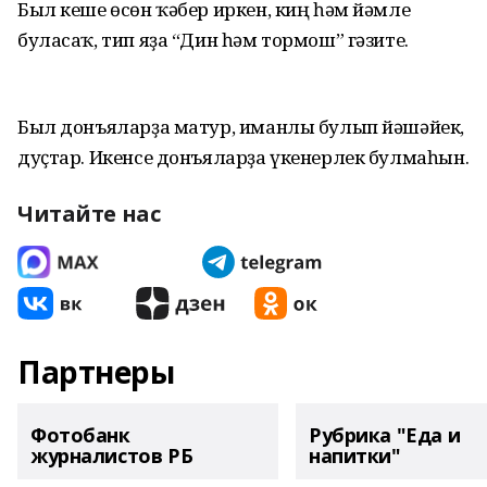
Был кеше өсөн ҡәбер иркен, киң һәм йәмле
буласаҡ, тип яҙа “Дин һәм тормош” гәзите.
Был донъяларҙа матур, иманлы булып йәшәйек,
дуҫтар. Икенсе донъяларҙа үкенерлек булмаһын.
Читайте нас
Партнеры
Фотобанк
Рубрика "Еда и
журналистов РБ
напитки"