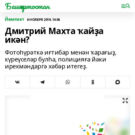
Башҡортостан
Йәмғиәт
6 НОЯБРЯ 2019, 14:06
Дмитрий Махта ҡайҙа
икән?
Фотоһүрәткә иғтибар менән ҡарағыҙ,
күреүселәр булһа, полицияға йәки
ирекмәндәргә хәбәр итегеҙ.