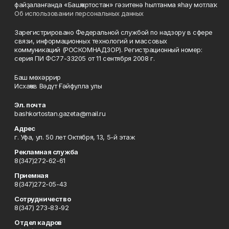
файҙаланғанда «Башҡортостан» гәзитенә һылтанма яһау мотлаҡ.
Об использовании персональных данных
Зарегистрировано Федеральной службой по надзору в сфере
связи, информационных технологий и массовых
коммуникаций (РОСКОМНАДЗОР). Регистрационный номер:
серия ПИ ФС77-33205 от 11 сентября 2008 г.
Баш мөхәррир
Исхаҡов Вәдүт Ғәйфулла улы
Эл. почта
bashkortostan.gazeta@mail.ru
Адрес
г. Уфа, ул. 50 лет Октября, 13, 5-й этаж
Рекламная служба
8(347)272-62-61
Приемная
8(347)272-05-43
Сотрудничество
8(347) 273-83-92
Отдел кадров