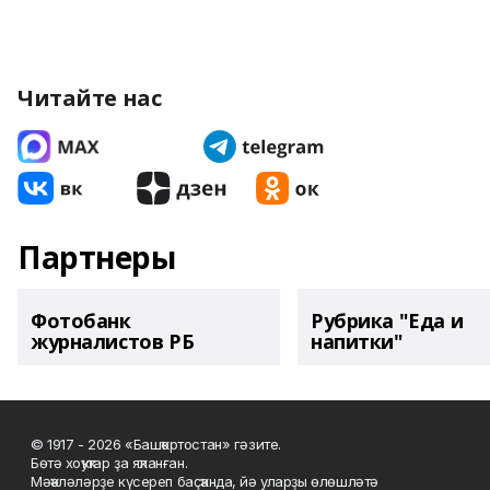
Читайте нас
Партнеры
Фотобанк
Рубрика "Еда и
журналистов РБ
напитки"
© 1917 - 2026 «Башҡортостан» гәзите.
Бөтә хоҡуҡтар ҙа яҡланған.
Мәҡәләләрҙе күсереп баҫҡанда, йә уларҙы өлөшләтә