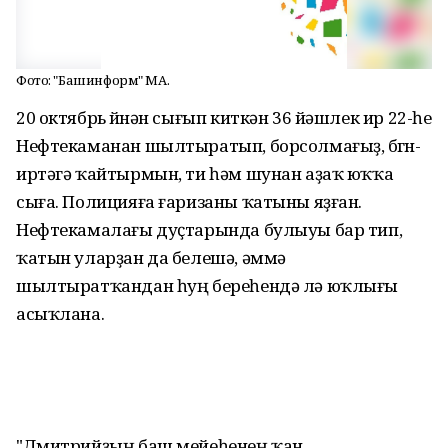
Фото: "Башинформ" МА.
20 октябрь өйөнән сығып киткән 36 йәшлек ир 22-һе
Нефтекаманан шылтыратып, борсолмағыҙ, бөгөн-
иртәгә ҡайтырмын, ти һәм шунан аҙаҡ юҡҡа
сыға. Полицияға ғаризаны ҡатыны яҙған.
Нефтекамалағы дуҫтарында булыуы бар тип,
ҡатын уларҙан да белешә, әммә
шылтыратҡандан һуң береһендә лә юҡлығы
асыҡлана.
"Дмитрийҙың баш мейеһенең ҡан