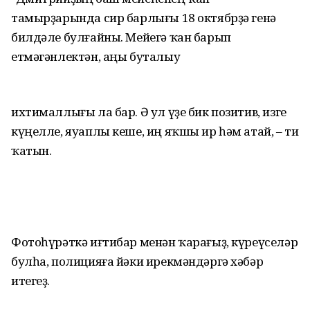
тамырҙарында сир барлығы 18 октябрҙә генә
билдәле булғайны. Мейегә ҡан барып
етмәгәнлектән, аңы буталыу
ихтималлығы ла бар. Ә ул үҙе бик позитив, изге
күңелле, яуаплы кеше, иң яҡшы ир һәм атай, ‒ ти
ҡатын.
Фотоһүрәткә иғтибар менән ҡарағыҙ, күреүселәр
булһа, полицияға йәки ирекмәндәргә хәбәр
итегеҙ.