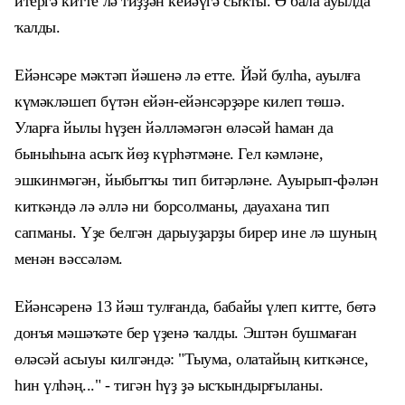
итергә китте лә тиҙҙән кейәүгә сыҡты. Ә бала ауылда
ҡалды.
Ейәнсәре мәктәп йәшенә лә етте. Йәй булһа, ауылға
күмәкләшеп
бүтән ейән-ейәнсәрҙәре килеп төшә.
Уларға йылы һүҙен йәлләмәгән өләсәй һаман да
быныһына асыҡ йөҙ күрһәтмәне. Гел кәмләне,
эшкинмәгән, йыбытҡы тип битәрләне. Ауырып-фәлән
киткәндә лә әллә ни борсолманы, дауахана тип
сапманы.
Үҙе белгән дарыуҙарҙы бирер ине лә шуның
менән вәссәләм.
Ейәнсәренә 13 йәш тулғанда, бабайы үлеп китте, бөтә
донъя мәшәҡәте бер үҙенә ҡалды. Эштән бушмаған
өләсәй асыуы килгәндә: "
Тыума, олатайың киткәнсе,
һин үлһәң..." - тигән һүҙ ҙә ысҡындырғыланы.