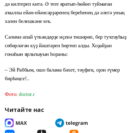
дә килтереп китә. Ә теге яратып-һөйөп туймаған
аҡыллы ейән-ейәнсәрҙәренең береһенең дә әлегә уның
хәлен белешкәне юҡ.
Сәлимә апай үткәндәрҙе иҫенә төшөрөп, бер туҡтауһыҙ
сөбөрләгән күҙ йәштәрен һөртөп алды. Хоҙайҙан
гонаһын ярлыҡауын һораны:
–
Эй Раббым, ошо балама бәхет, тәүфиҡ, оҙон ғүмер
бирһәңсе!..
Фото:
doctor.r
Читайте нас