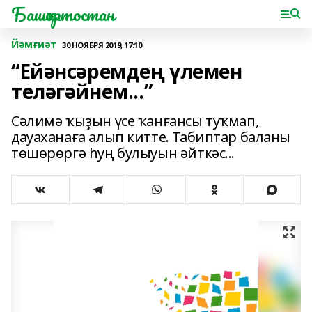
Башҡортостан
Йәмғиәт
30 НОЯБРЯ 2019, 17:10
“Ейәнсәремдең үлемен
теләгәйнем...”
Сәлимә ҡыҙын үсе ҡанғансы туҡмап,
дауаханаға алып китте. Табиптар баланы
төшөрөргә һуң булыуын әйткәс...