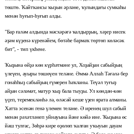
төштө. Ҡайтҡансы ҡыҙын әрләне, ҡулындағы сумкаһы
менән һуғып-һуғып алды.
"Бар ғаләм алдында мәсхәрәгә ҡалдырҙың, хәҙер нисек
әҙәм күҙенә күренәйем, бөтәһе бармаҡ төртөп көләсәк
бит", - тип үкһене.
Ҡыҙына өйҙә көн күрһәтмәне ул, Хоҙайҙан сабыйҙың
үлеүен, ауыры төшөүен теләне. Әммә Аллаһ Тәғәлә бер
гонаһһыҙ сабыйҙың ғүмерен һаҡланы. Теүәл туғыҙ
айҙан сәләмәт, матур ҡыҙ бала тыуҙы. Ул көндән-көн
үҫеп, теремекләнһә лә, өләсәй кеше үҙен ярата алманы.
Хатта эсенән генә үлемен теләне. Ә иренең шул сабый
менән рәхәтләнеп уйнауына
йәне көйә ине. Ҡыҙына өс
йәш тулғас, Зөһрә кире өҙөлөп ҡалған уҡыуын дауам