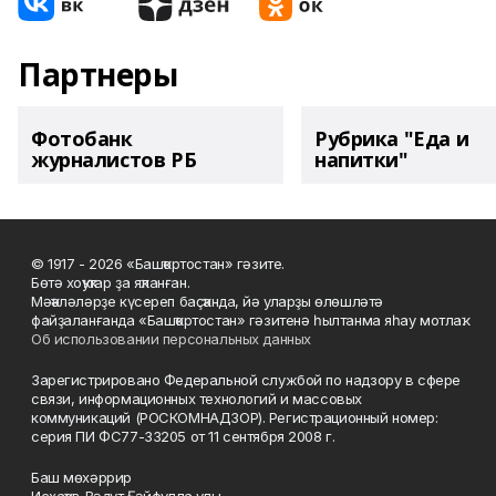
Партнеры
Фотобанк
Рубрика "Еда и
журналистов РБ
напитки"
© 1917 - 2026 «Башҡортостан» гәзите.
Бөтә хоҡуҡтар ҙа яҡланған.
Мәҡәләләрҙе күсереп баҫҡанда, йә уларҙы өлөшләтә
файҙаланғанда «Башҡортостан» гәзитенә һылтанма яһау мотлаҡ.
Об использовании персональных данных
Зарегистрировано Федеральной службой по надзору в сфере
связи, информационных технологий и массовых
коммуникаций (РОСКОМНАДЗОР). Регистрационный номер:
серия ПИ ФС77-33205 от 11 сентября 2008 г.
Баш мөхәррир