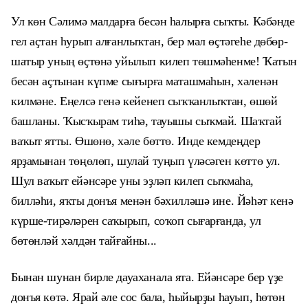
Ул көн Сәлимә малдарға бесән һалырға сыҡты. Кәбәнде
гел аҫтан һурып алғанлыҡтан, бер мәл өҫтәгеһе дөбөр-
шатыр уның өҫтөнә уйылып килеп төшмәһенме! Ҡатын
бесән аҫтынан күпме сығырға маташмаһын, хәленән
килмәне. Еңелсә генә кейенеп сыҡҡанлыҡтан, өшөй
башланы. Ҡысҡырам тиһә, тауышы сыҡмай. Шаҡтай
ваҡыт ятты. Өшөнө, хәле бөттө. Инде кемдеңдер
ярҙамынан төңөлөп, шулай туңып үләсәген көттө ул.
Шул ваҡыт ейәнсәре уны эҙләп килеп сыҡмаһа,
билләһи, яҡты донъя менән бәхилләшә ине. Йәһәт кенә
күрше-тирәләрен саҡырып, соҡоп сығарғанда, ул
бөтөнләй хәлдән тайғайны...
Бынан шунан бирле дауаханала ята. Ейәнсәре бер үҙе
донъя көтә. Ярай әле сос бала, һыйырҙы һауып, һөтөн