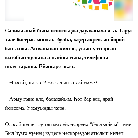
Сәлимә апай бына өсөнсө аҙна дауаханала ята. Тәүҙә
хәле бигерәк мөшкөл булһа, хәҙер әкренләп йөрөй
башланы. Ашхананан килгәс, уҡып ултырған
китабын ҡулына алғайны ғына, телефоны
шылтыраны. Ейәнсәре икән.
–
Өләсәй, ни хәл? Һөт алып киләйемме?
–
Арыу ғына әле, балаҡайым. Һөт бар әле, ярай
йонсома.
Уҡыуыңды ҡара.
Өләсәй кеше тәү тапҡыр ейәнсәренә “балаҡайым” тине.
Был һүҙгә
үҙенең күңеле нескәреүҙән атылып килеп