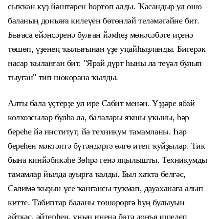
сыҡҡан күҙ йәштәрен һөртөп алды. Ҡасандыр ул ошо
баланың донъяға килеүен бөтөнләй теләмәгәйне бит.
Бығаса ейәнсәренә булған йәмһеҙ
мөнәсәбәте иҫенә
төшөп, үҙенең ҡылығынан үҙе уңайһыҙланды. Бигерәк
насар ҡыланған бит. "Ярай дүрт һыны ла теүәл булып
тыуған" тип шөкөрана ҡылды.
Алты бала үҫтерҙе ул ире Сабит менән. Үҙҙәре ябай
колхозсылар булһа ла, балалары яҡшы уҡыны, һәр
береһе йә институт, йә техникум тамамланы. Һәр
береһен мәктәптә бүтәндәргә өлгө итеп ҡуйҙылар. Тик
бына кинйәбикәһе Зөһрә генә яңылышты. Техникумды
тамамлар йылда ауырға ҡалды. Был хаҡта белгәс,
Сәлимә ҡыҙын үсе ҡанғансы туҡмап, дауаханаға алып
китте. Табиптар баланы төшөрөргә һуң булыуын
әйткәс, әйтерһең,
уның иңенә бөтә донъя ишелеп