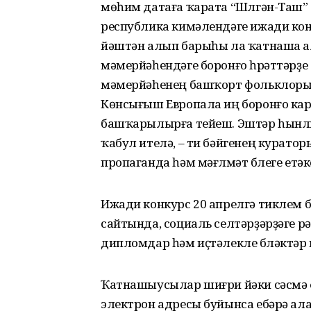
мөһим датаға ҡарата “Шүлгән-Таш” 
республика кимәлендәге ижади кон
йәштән алып барыһы ла ҡатнаша ал
мәмерйәһендәге боронғо һүрәттәрҙе 
мәмерйәһенең башҡорт фольклорын
Көнсығыш Европала иң боронғо ка
башҡарылырға тейеш. Эштәр һынлы
ҡабул ителә, – ти бәйгенең курато
пропаганда һәм мәғлүмәт бүлеге етә
Ижади конкурс 20 апрелгә тиклем б
сайтында, социаль селтәрҙәрҙәге р
дипломдар һәм иҫтәлекле бүләктәр 
Ҡатнашыусылар шиғри йәки сәсмә ф
электрон адресы буйынса ебәрә ала,