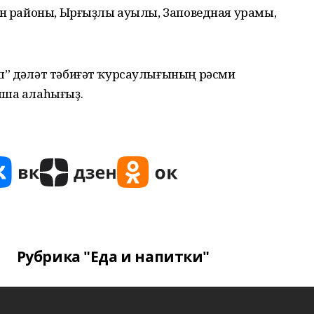
ән районы, Ырғыҙлы ауылы, Заповедная урамы,
” дәүләт тәбиғәт ҡурсаулығының рәсми
ыша алаһығыҙ.
Рубрика "Еда и напитки"