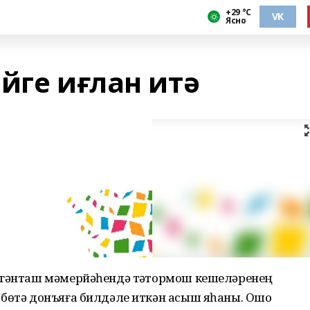
+29 °С
VK
Ясно
йге иғлан итә
лгәнташ мәмерйәһендә тәүтормош кешеләренең
 бөтә донъяға билдәле иткән асыш яһаны. Ошо