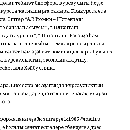
дәүләт тәбиғәт биосфера ҡурсаулығы һеҙҙе
курста ҡатнашырға саҡыра. Конкурста ете
а. Эштәр “А.В.Рюмин – Шүлгәнташ
тәү башлап асыусы” , “Шүлгәнташ
дағы урыны”, “Шүлгәнташ –Рәсәйҙә һәм
ртиналар галереяһы” темаларына ярашлы
 сәнғәт һәм әҙәбиәт номинациялары буйынса
ры, ҡурсаулыҡтың экологик ағартыу,
ксеһе Ләлә Хәйбуллина.
ара. Еңеүселәр ай аҙағында ҡурсаулыҡтың
әсми төркөмдәрендә иғлан ителәсәк, уларҙы
көтә.
ормалағы әҙәби эштәрҙе lx1985@mail.ru
 ә һынлы сәнғәт өлгөләре түбәндәге адрес