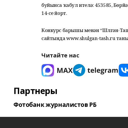
буйынса ҡабул ителә: 453585, Бөрй
14-се йорт.
Конкурс барышы менән “Шүлгән-Таш
сайтында www.shulgan-tash.ru тан
Читайте нас
Партнеры
Фотобанк журналистов РБ