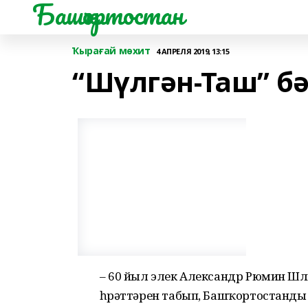
Башҡортостан
Ҡырағай мөхит
4 АПРЕЛЯ 2019, 13:15
“Шүлгән-Таш” бә
– 60 йыл элек Александр Рюмин Шү
һүрәттәрен табып, Башҡортостанды