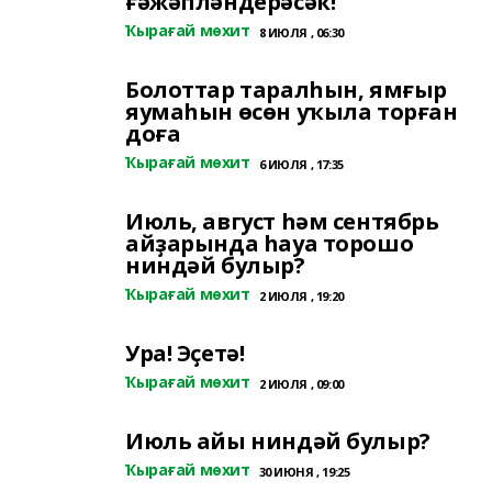
ғәжәпләндерәсәк!
Ҡырағай мөхит
8 ИЮЛЯ , 06:30
Болоттар таралһын, ямғыр
яумаһын өсөн уҡыла торған
доға
Ҡырағай мөхит
6 ИЮЛЯ , 17:35
Июль, август һәм сентябрь
айҙарында һауа торошо
ниндәй булыр?
Ҡырағай мөхит
2 ИЮЛЯ , 19:20
Ура! Эҫетә!
Ҡырағай мөхит
2 ИЮЛЯ , 09:00
Июль айы ниндәй булыр?
Ҡырағай мөхит
30 ИЮНЯ , 19:25