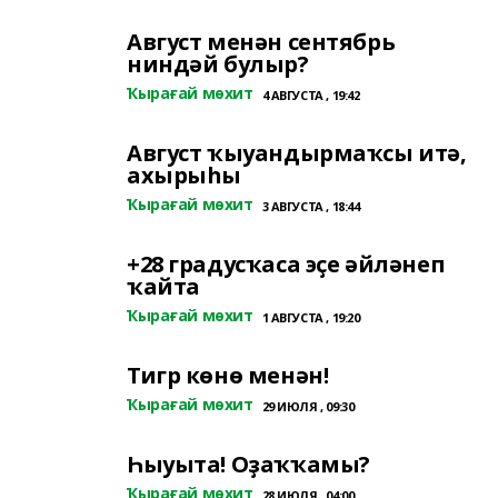
Август менән сентябрь
ниндәй булыр?
Ҡырағай мөхит
4 АВГУСТА , 19:42
Август ҡыуандырмаҡсы итә,
ахырыһы
Ҡырағай мөхит
3 АВГУСТА , 18:44
+28 градусҡаса эҫе әйләнеп
ҡайта
Ҡырағай мөхит
1 АВГУСТА , 19:20
Тигр көнө менән!
Ҡырағай мөхит
29 ИЮЛЯ , 09:30
Һыуыта! Оҙаҡҡамы?
Ҡырағай мөхит
28 ИЮЛЯ , 04:00