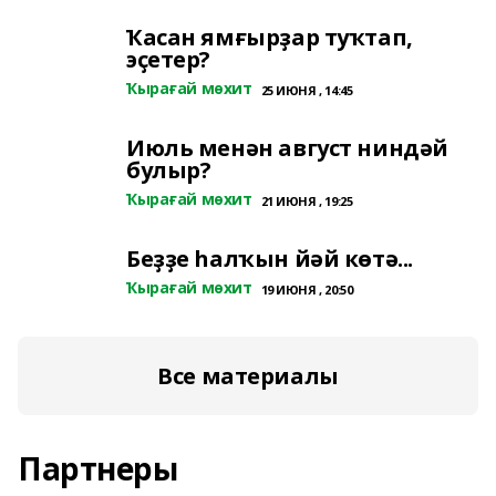
Ҡасан ямғырҙар туҡтап,
эҫетер?
Ҡырағай мөхит
25 ИЮНЯ , 14:45
Июль менән август ниндәй
булыр?
Ҡырағай мөхит
21 ИЮНЯ , 19:25
Беҙҙе һалҡын йәй көтә...
Ҡырағай мөхит
19 ИЮНЯ , 20:50
Все материалы
Партнеры