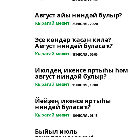
Август айы ниндәй булыр?
Ҡырағай мөхит
25 ИЮЛЯ , 20:20
Эҫе көндәр ҡасан килә?
Август ниндәй буласаҡ?
Ҡырағай мөхит
18 ИЮЛЯ , 06:05
Июлдең икенсе яртыһы һәм
август ниндәй булыр?
Ҡырағай мөхит
11 ИЮЛЯ , 19:00
Йәйҙең икенсе яртыһы
ниндәй буласаҡ?
Ҡырағай мөхит
10 ИЮЛЯ , 01:15
Быйыл июль