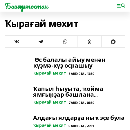
Башҡортостан
Ҡырағай мөхит
Өс балалы айыу менән
күҙмә-күҙ осрашыу
Ҡырағай мөхит
8 АВГУСТА , 13:30
Ҡапыл һыуыта, ҡойма
ямғырҙар башлана...
Ҡырағай мөхит
7 АВГУСТА , 08:30
Алдағы ялдарҙа ныҡ эҫе була
Ҡырағай мөхит
5 АВГУСТА , 20:31