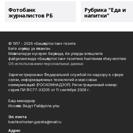
Фотобанк
Рубрика "Еда и
журналистов РБ
напитки"
© 1917 - 2026 «Башҡортостан» гәзите.
Бөтә хоҡуҡтар ҙа яҡланған.
Мәҡәләләрҙе күсереп баҫҡанда, йә уларҙы өлөшләтә
файҙаланғанда «Башҡортостан» гәзитенә һылтанма яһау мотлаҡ.
Об использовании персональных данных
Зарегистрировано Федеральной службой по надзору в сфере
связи, информационных технологий и массовых
коммуникаций (РОСКОМНАДЗОР). Регистрационный номер:
серия ПИ ФС77-33205 от 11 сентября 2008 г.
Баш мөхәррир
Исхаҡов Вәдүт Ғәйфулла улы
Эл. почта
bashkortostan.gazeta@mail.ru
Адрес