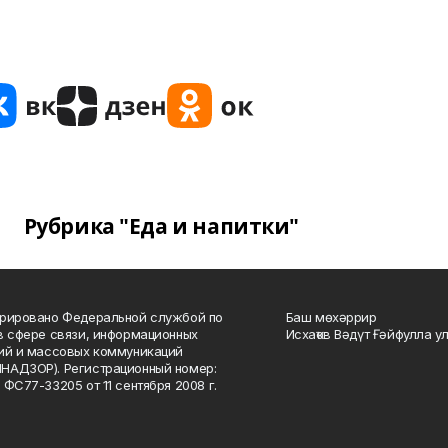
Рубрика "Еда и напитки"
рировано Федеральной службой по
Баш мөхәррир
в сфере связи, информационных
Исхаҡов Вәдүт Ғәйфулла у
ий и массовых коммуникаций
НАДЗОР). Регистрационный номер:
 ФС77-33205 от 11 сентября 2008 г.