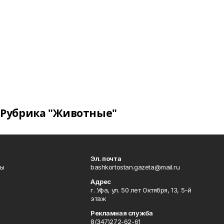
Рубрика "Животные"
Эл. почта
лы
bashkortostan.gazeta@mail.ru
Адрес
г. Уфа, ул. 50 лет Октября, 13, 5-й
этаж
Рекламная служба
8(347)272-62-61