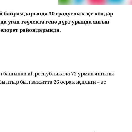
май байрамдарында 30 градуслыҡ эҫе көндәр
 уҙған тәүлектә генә дүрт урында янғын
 Белорет райондарында.
иҙгел башынан иһә республикала 72 урман янғыны
. Былтыр был ваҡытта 26 осраҡ иҫәпләнгән – өс