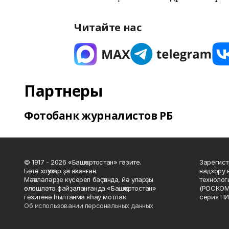
Читайте нас
Партнеры
Фотобанк журналистов РБ
© 1917 - 2026 «Башҡортостан» гәзите.
Зарегист
Бөтә хоҡуҡтар ҙа яҡланған.
надзору 
Мәҡәләләрҙе күсереп баҫҡанда, йә уларҙы
технолог
өлөшләтә файҙаланғанда «Башҡортостан»
(РОСКОМ
гәзитенә һылтанма яһау мотлаҡ.
серия ПИ
Об использовании персональных данных