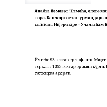
Янабыҙ, йәмәғәт! Етмәһә, әлеге 
тора. Башҡортостан урмандарында
сыҡҡан. Иң эреләре – Учалы һәм
Йәмғеһе 53 гектар ер тәләфләнгән. М
теркәлгән. 1093 гектар ер зыян күргән
тапҡырға аҙыраҡ.