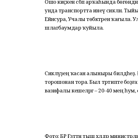
Ошо киҫкен сәбәп арҡаһында бөгөнд
унда транспортта инеү сикләнә. Тыйы
Ейәнсура, Учалы төбәктәренә ҡағыла. Ул
шлагбаумдар ҡуйыла.
Сикләүҙең ҡасан алыныры билдәһеҙ. Ғәҙә
торошонан тора. Был тәртипте боҙғ
вазифалы кешеләргә – 20-40 мең һу
Фото: БР Ғәҙәттән тыш хәлдәр министр