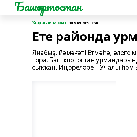
Башҡортостан
Ҡырағай мөхит
10 МАЯ 2019, 08:44
Ете районда ур
Янабыҙ, йәмәғәт! Етмәһә, әлеге 
тора. Башҡортостан урмандарынд
сыҡҡан. Иң эреләре – Учалы һәм