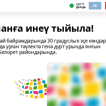
+22 °С
VK
Дождь
манға инеү тыйыла!
май байрамдарында 30 градуслыҡ эҫе көндәр
а уҙған тәүлектә генә дүрт урында янғын
 Белорет райондарында.