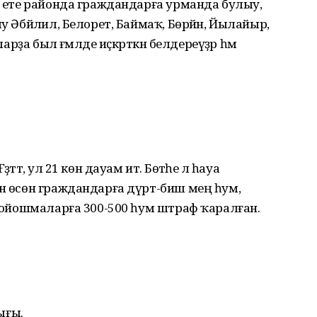
ән ете районда граждандарға урманда булыу,
у Әбйәлил, Белорет, Баймаҡ, Бөрйән, Йылайыр,
арҙа был ғәмәлде иҫкәрткән белдереүҙәр һәм
ттә, ул 21 көн дауам итә. Бөтәһе лә һауа
ан өсөн граждандарға дүрт-биш мең һум,
м, ойошмаларға 300-500 һум штраф ҡаралған.
лығы.