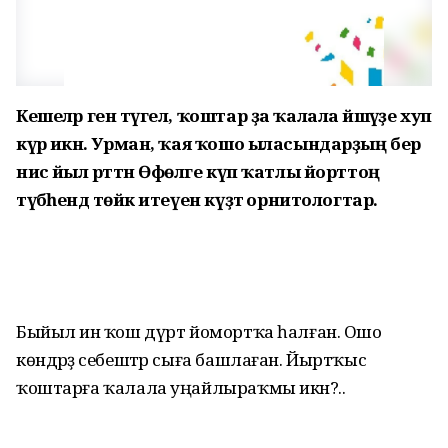
Кешеләр генә түгел, ҡоштар ҙа ҡалала йәшәүҙе хуп
күрә икән. Урман, ҡая ҡошо ыласындарҙың бер
нисә йыл рәттән Өфөләге күп ҡатлы йорттоң
түбәһендә төйәк итеүен күҙәтә орнитологтар.
Быйыл инә ҡош дүрт йомортҡа һалған. Ошо
көндәрҙә себештәр сыға башлаған. Йыртҡыс
ҡоштарға ҡалала уңайлыраҡмы икән?..