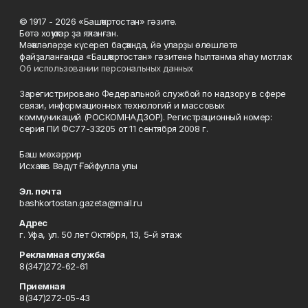
© 1917 - 2026 «Башҡортостан» гәзите.
Бөтә хоҡуҡтар ҙа яҡланған.
Мәҡәләләрҙе күсереп баҫҡанда, йә уларҙы өлөшләтә
файҙаланғанда «Башҡортостан» гәзитенә һылтанма яһау мотлаҡ.
Об использовании персональных данных
Зарегистрировано Федеральной службой по надзору в сфере
связи, информационных технологий и массовых
коммуникаций (РОСКОМНАДЗОР). Регистрационный номер:
серия ПИ ФС77-33205 от 11 сентября 2008 г.
Баш мөхәррир
Исхаҡов Вәдүт Ғәйфулла улы
Эл. почта
bashkortostan.gazeta@mail.ru
Адрес
г. Уфа, ул. 50 лет Октября, 13, 5-й этаж
Рекламная служба
8(347)272-62-61
Приемная
8(347)272-05-43