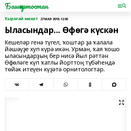
Башҡортостан
Ҡырағай мөхит
27 МАЯ 2019, 12:00
Ыласындар... Өфөгә күскән
Кешеләр генә түгел, ҡоштар ҙа ҡалала
йәшәүҙе хуп күрә икән. Урман, ҡая ҡошо
ыласындарҙың бер нисә йыл рәттән
Өфөләге күп ҡатлы йорттоң түбәһендә
төйәк итеүен күҙәтә орнитологтар.