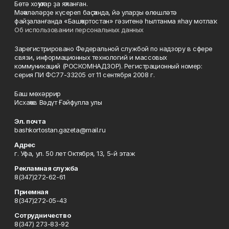
Бөтә хоҡуҡтар ҙа яҡланған.
Мәҡәләләрҙе күсереп баҫҡанда, йә уларҙы өлөшләтә
файҙаланғанда «Башҡортостан» гәзитенә һылтанма яһау мотлаҡ.
Об использовании персональных данных
Зарегистрировано Федеральной службой по надзору в сфере
связи, информационных технологий и массовых
коммуникаций (РОСКОМНАДЗОР). Регистрационный номер:
серия ПИ ФС77-33205 от 11 сентября 2008 г.
Баш мөхәррир
Исхаҡов Вәдүт Ғәйфулла улы
Эл. почта
bashkortostan.gazeta@mail.ru
Адрес
г. Уфа, ул. 50 лет Октября, 13, 5-й этаж
Рекламная служба
8(347)272-62-61
Приемная
8(347)272-05-43
Сотрудничество
8(347) 273-83-92