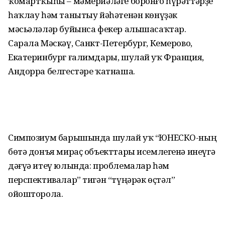
ҡомартҡыһы – мәмерйәләге боронғо һүрәттәрҙе
һаҡлау һәм танытыу йәһәтенән көнүҙәк
мәсьәләләр буйынса фекер алышасаҡтар.
Сарала Мәскәү, Санкт-Петербург, Кемерово,
Екатеринбург ғалимдары, шулай уҡ Франция,
Андорра белгестәре ҡатнаша.
Симпозиум барышында шулай уҡ “ЮНЕСКО-ның
бөтә донъя мираҫ объекттары исемлегенә инеүгә
дәғүә итеү юлында: проблемалар һәм
перспективалар” тигән “түңәрәк өҫтәл”
ойошторола.