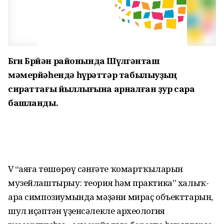
Бөгөн Бөрйән районында Шүлгәнташ
мәмерйәһендә һүрәттәр табылыуҙың
сираттағы йыллығына арналған ҙур сара
башланды.
V “Ҡаяға төшөрөү сәнғәте ҡомартҡыларын
музейлаштырыу: теория һәм практика” халыҡ-
ара симпозиумында мәҙәни мираҫ объекттарын,
шул иҫәптән үҙенсәлекле археология