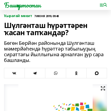
Башҡортостан
Ҡырағай мөхит
7 ИЮНЯ 2019, 09:48
Шүлгәнташ һүрәттәрен
ҡасан тапҡандар?
Бөгөн Бөрйән районында Шүлгәнташ
мәмерйәһендә һүрәттәр табылыуҙың
сираттағы йыллығына арналған ҙур сара
башланды.