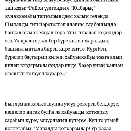
тип яҙҙы: “Район үҙәгендәге “Юлбарыҫ”
ҡунаҡханаһы тапҡырындағы халыҡ телендә
Шыланды тип йөрөтөлгән яланғас тау башында
һәйкәл һымаҡ марал тора. Уны тирәләп ҡоҙғондар
оса. Ул арала өҫтән бер бүре килеп маралдың
башына ынтыла биреп кире китте. Күрәһең,
бүреләр баҫтырып килеп, хайуанҡайҙы ҡаяға алып
килеп ҡыҫырыҡлағандар инде. Хәҙер уның ҡаянан
осҡанын көтәүелләүҙәре...”
Был яҙмаға халыҡ шунда уҡ үҙ фекерен белдерҙе,
кешеләр нисек булһа ла хайуанды ҡотҡарыу
сараһын күреү зарурлығын күтәрҙе. Күп тә үтмәй
коллегабыҙ: “Маралды ҡотҡарҙылар! Ур-раааа!