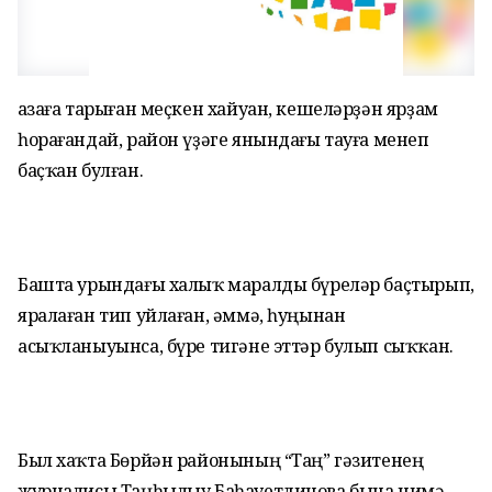
Ҡазаға тарыған меҫкен хайуан, кешеләрҙән ярҙам
һорағандай, район үҙәге янындағы тауға менеп
баҫҡан булған.
Башта урындағы халыҡ маралды бүреләр баҫтырып,
яралаған тип уйлаған, әммә, һуңынан
асыҡланыуынса, бүре тигәне эттәр булып сыҡҡан.
Был хаҡта Бөрйән районының “Таң” гәзитенең
журналисы Таңһылыу Баһауетдинова бына нимә