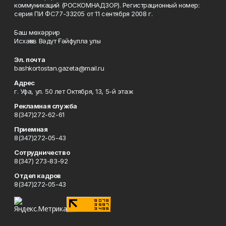
коммуникаций (РОСКОМНАДЗОР). Регистрационный номер:
серия ПИ ФС77-33205 от 11 сентября 2008 г.
Баш мөхәррир
Исхаҡов Вәдүт Ғәйфулла улы
Эл. почта
bashkortostan.gazeta@mail.ru
Адрес
г. Уфа, ул. 50 лет Октября, 13, 5-й этаж
Рекламная служба
8(347)272-62-61
Приемная
8(347)272-05-43
Сотрудничество
8(347) 273-83-92
Отдел кадров
8(347)272-05-43