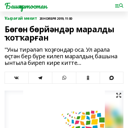
Башҡортостан
Ҡырағай мөхит
20 НОЯБРЯ 2019, 11:00
Бөгөн бөрйәндәр маралды
ҡотҡарған
"Уны тирәләп ҡоҙғондар оса. Ул арала
өҫтән бер бүре килеп маралдың башына
ынтыла биреп кире китте...