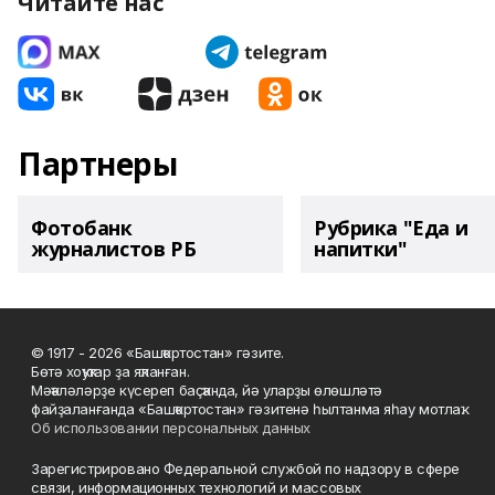
Читайте нас
Партнеры
Фотобанк
Рубрика "Еда и
журналистов РБ
напитки"
© 1917 - 2026 «Башҡортостан» гәзите.
Бөтә хоҡуҡтар ҙа яҡланған.
Мәҡәләләрҙе күсереп баҫҡанда, йә уларҙы өлөшләтә
файҙаланғанда «Башҡортостан» гәзитенә һылтанма яһау мотлаҡ.
Об использовании персональных данных
Зарегистрировано Федеральной службой по надзору в сфере
связи, информационных технологий и массовых