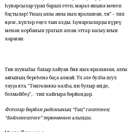
Һунарсылар урап барып етеп, марал янына менеп
баҫтылар! Уның алғы аяғы ныҡ яраланған, ти” – тип
яҙғас, күптәр еңел тын алды. Һунарсыларҙы күреү
менән ҡорбанын уратып алған эттәр ҡасыу яғын
ҡараған.
Тик шуныһы: бахыр хайуан бик ныҡ яраланған, алғы
аяғының береһенә баҫа алмай. Ул әле булһа шул
тауҙа ята. "Төнгөлөккә ҡалһа, ни булыр инде,
белмәйбеҙ", - тип ҡайғыра бөрйәндәр.
Фотолар Бөрйән районының “Таң” гәзитенең
“Бәйләнештәге” төркөмөнән алынды.