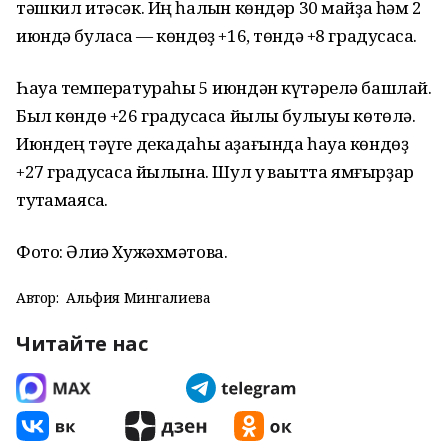
тәшкил итәсәк. Иң һалҡын көндәр 30 майҙа һәм 2
июндә буласаҡ — көндөҙ +16, төндә +8 градусҡаса.
Һауа температураһы 5 июндән күтәрелә башлай.
Был көндө +26 градусҡаса йылы булыуы көтөлә.
Июндең тәүге декадаһы аҙағында һауа көндөҙ
+27 градусҡаса йылына. Шул уҡ ваҡытта ямғырҙар
туҡтамаясаҡ.
Фото: Әлиә Хужәхмәтова.
Автор:
Альфия Мингалиева
Читайте нас