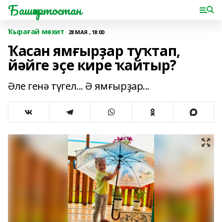
Башҡортостан
Ҡырағай мөхит
28 МАЯ , 18:00
Ҡасан ямғырҙар туҡтап,
йәйге эҫе кире ҡайтыр?
Әле генә түгел... Ә ямғырҙар...