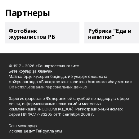
Партнеры
Фотобанк
Рубрика "Еда и
журналистов РБ
напитки"
© 1917 - 2026 «Башҡортостан» гәзите.
Бөтә хоҡуҡтар ҙа яҡланған.
Мәҡәләләрҙе күсереп баҫҡанда, йә уларҙы өлөшләтә
файҙаланғанда «Башҡортостан» гәзитенә һылтанма яһау мотлаҡ.
Об использовании персональных данных
Зарегистрировано Федеральной службой по надзору в сфере
связи, информационных технологий и массовых
коммуникаций (РОСКОМНАДЗОР). Регистрационный номер:
серия ПИ ФС77-33205 от 11 сентября 2008 г.
Баш мөхәррир
Исхаҡов Вәдүт Ғәйфулла улы