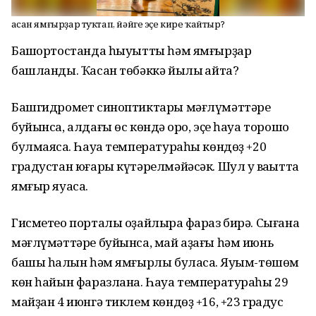
Ҡасан ямғырҙар туҡтап, йәйге эҫе кире ҡайтыр?
Башҡортостанда һыуытты һәм ямғырҙар
башланды. Ҡасан төбәккә йылы ҡайта?
Башгидромет синоптиктары мәғлүмәттәре
буйынса, алдағы өс көндә ҡоро, эҫе һауа торошо
булмаясаҡ. Һауа температураһы көндөҙ +20
градустан юғары күтәрелмәйәсәк. Шул уҡ ваҡытта
ямғыр яуасаҡ.
Гисметео порталы оҙайлыраҡ фараз бирә. Сығанаҡ
мәғлүмәттәре буйынса, май аҙағы һәм июнь
башы һалҡын һәм ямғырлы буласаҡ. Яуым-төшөм
көн һайын фаразлана. Һауа температураһы 29
майҙан 4 июнгә тиклем көндөҙ +16, +23 градус