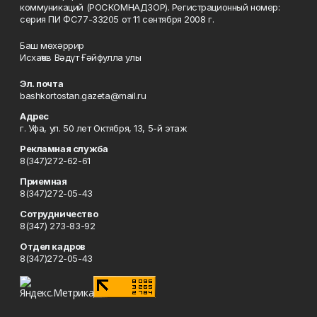
коммуникаций (РОСКОМНАДЗОР). Регистрационный номер:
серия ПИ ФС77-33205 от 11 сентября 2008 г.
Баш мөхәррир
Исхаҡов Вәдүт Ғәйфулла улы
Эл. почта
bashkortostan.gazeta@mail.ru
Адрес
г. Уфа, ул. 50 лет Октября, 13, 5-й этаж
Рекламная служба
8(347)272-62-61
Приемная
8(347)272-05-43
Сотрудничество
8(347) 273-83-92
Отдел кадров
8(347)272-05-43