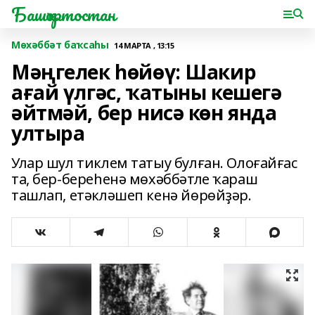
Башҡортостан
Мөхәббәт баҡсаһы
14 МАРТА , 13:15
Мәңгелек һөйөү: Шакир
ағай үлгәс, ҡатыны кешегә
әйтмәй, бер нисә көн янда
ултыра
Улар шул тиклем татыу булған. Олоғайғас
та, бер-береһенә мөхәббәтле ҡараш
ташлап, етәкләшеп кенә йөрөйҙәр.