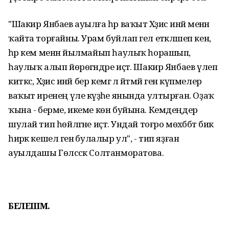
"Шакир Янбаев ауылға һәр ваҡыт Хәҙисә инәй менән
ҡайта торғайны. Урам буйлап гел етәкләшеп кенә,
һәр кем менән йылмайып һаулыҡ һорашып,
һаулыҡ алып йөрөгәндәре иҫтә. Шакир Янбаев үлеп
киткәс, Хәҙисә инәй бер кемгә лә әйтмәй генә күпмелер
ваҡыт иренең үле кәүҙәһе янында ултырған. Оҙаҡ
ҡына - берме, икеме көн буйына. Кемдеңдер
шулай тип һөйләгәне иҫтә. Ундай тоғро мөхәббәт бик
һирәк кешелә генә булалыр ул", - тип яҙған
ауылдашы Гөлсәсәк Солтанморатова.
БЕЛЕШМӘ.