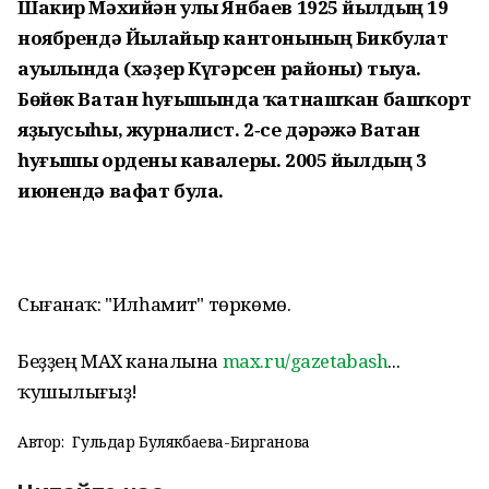
Шакир Мәхийән улы Янбаев 1925 йылдың 19
ноябрендә Йылайыр кантонының Бикбулат
ауылында (хәҙер Күгәрсен районы) тыуа.
Бөйөк Ватан һуғышында ҡатнашҡан башҡорт
яҙыусыһы, журналист. 2‑се дәрәжә Ватан
һуғышы ордены кавалеры. 2005 йылдың 3
июнендә вафат була.
Сығанаҡ: "Илһамиәт" төркөмө.
Беҙҙең МАХ каналына
max.ru/gazetabash
...
ҡушылығыҙ!
Автор:
Гульдар Булякбаева-Бирганова