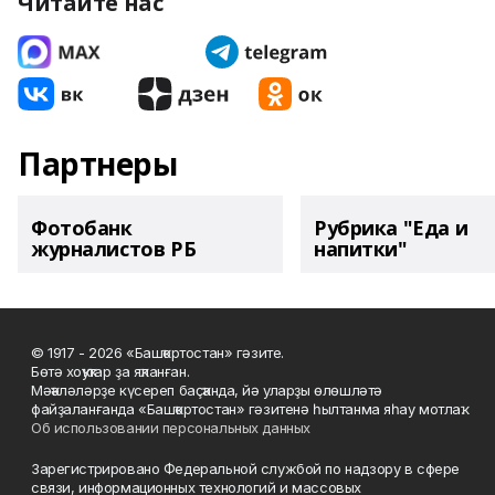
Читайте нас
Партнеры
Фотобанк
Рубрика "Еда и
журналистов РБ
напитки"
© 1917 - 2026 «Башҡортостан» гәзите.
Бөтә хоҡуҡтар ҙа яҡланған.
Мәҡәләләрҙе күсереп баҫҡанда, йә уларҙы өлөшләтә
файҙаланғанда «Башҡортостан» гәзитенә һылтанма яһау мотлаҡ.
Об использовании персональных данных
Зарегистрировано Федеральной службой по надзору в сфере
связи, информационных технологий и массовых