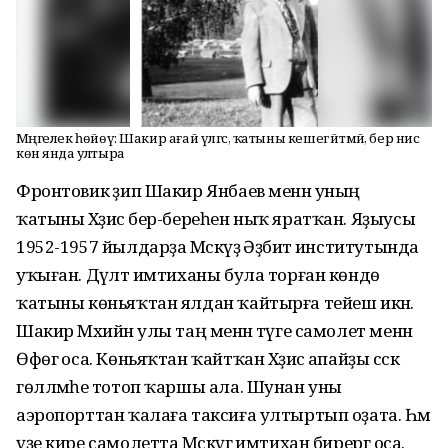
Мәңгелек һөйөү: Шакир ағай үлгәс, ҡатыны кешегә әйтмәй, бер нисә
көн янда ултыра
Фронтовик әҙип Шакир Янбаев менән уның
ҡатыны Хәҙисә бер-береһен ныҡ яратҡан. Яҙыусы
1952-1957 йылдарҙа Мәскәүҙә Әҙәбиәт институтында
уҡыған. Дәүләт имтиханы була торған көндө
ҡатыны көньяҡтан ялдан ҡайтырға тейеш икән.
Шакир Мәхийән улы таң менән тәүге самолет менән
Өфөгә оса. Көньяҡтан ҡайтҡан Хәҙисә апайҙы сәскә
гөлләмәһе тотоп ҡаршы ала. Шунан уны
аэропорттан ҡалаға таксиға ултыртып оҙата. Һәм
үҙе кире самолетта Мәскәүгә имтихан бирергә оса.