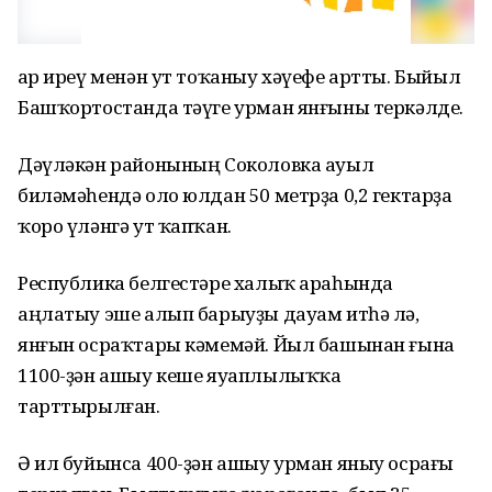
Ҡар иреү менән ут тоҡаныу хәүефе артты. Быйыл
Башҡортостанда тәүге урман янғыны теркәлде.
Дәүләкән районының Соколовка ауыл
биләмәһендә оло юлдан 50 метрҙа 0,2 гектарҙа
ҡоро үләнгә ут ҡапҡан.
Республика белгестәре халыҡ араһында
аңлатыу эше алып барыуҙы дауам итһә лә,
янғын осраҡтары кәмемәй. Йыл башынан ғына
1100-ҙән ашыу кеше яуаплылыҡҡа
тарттырылған.
Ә ил буйынса 400-ҙән ашыу урман яныу осрағы