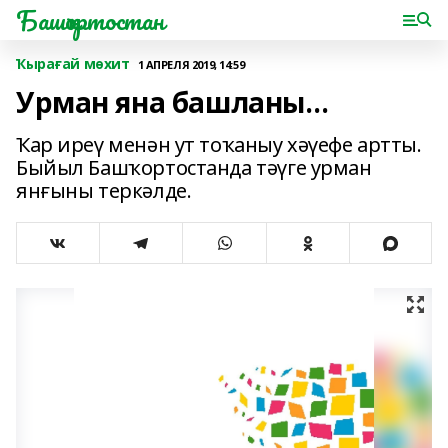
Башҡортостан
Ҡырағай мөхит
1 АПРЕЛЯ 2019, 14:59
Урман яна башланы…
Ҡар иреү менән ут тоҡаныу хәүефе артты.
Быйыл Башҡортостанда тәүге урман
янғыны теркәлде.