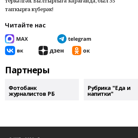
теркәлгән. Былтырғыға ҡарағанда, был 35
тапҡырға күберәк!
Читайте нас
Партнеры
Фотобанк
Рубрика "Еда и
журналистов РБ
напитки"