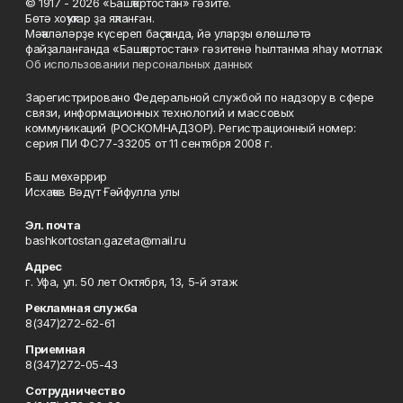
© 1917 - 2026 «Башҡортостан» гәзите.
Бөтә хоҡуҡтар ҙа яҡланған.
Мәҡәләләрҙе күсереп баҫҡанда, йә уларҙы өлөшләтә
файҙаланғанда «Башҡортостан» гәзитенә һылтанма яһау мотлаҡ.
Об использовании персональных данных
Зарегистрировано Федеральной службой по надзору в сфере
связи, информационных технологий и массовых
коммуникаций (РОСКОМНАДЗОР). Регистрационный номер:
серия ПИ ФС77-33205 от 11 сентября 2008 г.
Баш мөхәррир
Исхаҡов Вәдүт Ғәйфулла улы
Эл. почта
bashkortostan.gazeta@mail.ru
Адрес
г. Уфа, ул. 50 лет Октября, 13, 5-й этаж
Рекламная служба
8(347)272-62-61
Приемная
8(347)272-05-43
Сотрудничество