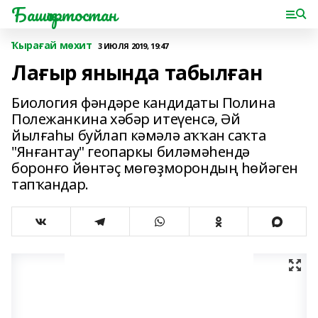
Башҡортостан
Ҡырағай мөхит
3 ИЮЛЯ 2019, 19:47
Лағыр янында табылған
Биология фәндәре кандидаты Полина
Полежанкина хәбәр итеүенсә, Әй
йылғаһы буйлап кәмәлә аҡҡан саҡта
"Янғантау" геопаркы биләмәһендә
боронғо йөнтәҫ мөгөҙморондың һөйәген
тапҡандар.