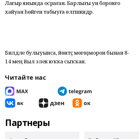
Лағыр янында осраған. Барлығы ун боронғо
хайуан һөйәген табыуға өлгәшкәндәр.
Билдәле булыуынса, йөнтәҫ мөгөҙморон бынан 8-
14 мең йыл элек юҡҡа сыҡҡан.
Читайте нас
Партнеры