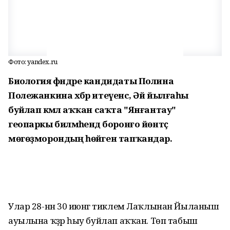
Фото: yandex.ru
Биология фәндәре кандидаты Полина
Полежанкина хәбәр итеүенсә, Әй йылғаһы
буйлап кәмәлә аҡҡан саҡта "Янғантау"
геопаркы биләмәһендә боронғо йөнтәҫ
мөгөҙморондың һөйәген тапҡандар.
Улар 28-нән 30 июнгә тиклем Лаҡлынан Йыланыш
ауылына ҡәҙәр һыу буйлап аҡҡан. Төп табыш