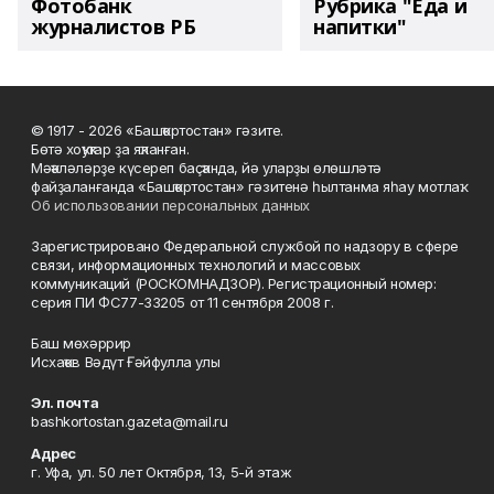
Фотобанк
Рубрика "Еда и
журналистов РБ
напитки"
© 1917 - 2026 «Башҡортостан» гәзите.
Бөтә хоҡуҡтар ҙа яҡланған.
Мәҡәләләрҙе күсереп баҫҡанда, йә уларҙы өлөшләтә
файҙаланғанда «Башҡортостан» гәзитенә һылтанма яһау мотлаҡ.
Об использовании персональных данных
Зарегистрировано Федеральной службой по надзору в сфере
связи, информационных технологий и массовых
коммуникаций (РОСКОМНАДЗОР). Регистрационный номер:
серия ПИ ФС77-33205 от 11 сентября 2008 г.
Баш мөхәррир
Исхаҡов Вәдүт Ғәйфулла улы
Эл. почта
bashkortostan.gazeta@mail.ru
Адрес
г. Уфа, ул. 50 лет Октября, 13, 5-й этаж